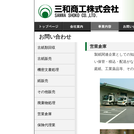
HOME
会社案内
事業内容
お問い合
お問い合わせ
営業倉庫
古紙類回収
製紙関連企業としての知
古紙販売
い保管・積込・配送がな
庭紙、工業薬品等、その
機密文書処理
紙販売
その他販売
廃棄物処理
営業倉庫
保険代理業